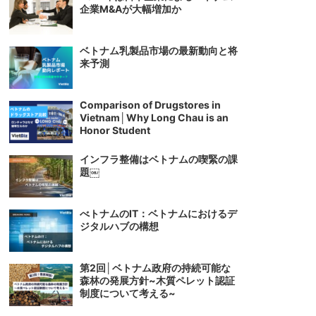
企業M&Aが大幅増加か
ベトナム乳製品市場の最新動向と将
来予測
Comparison of Drugstores in
Vietnam│Why Long Chau is an
Honor Student
インフラ整備はベトナムの喫緊の課
題￼
べトナムのIT：ベトナムにおけるデ
ジタルハブの構想
第2回│ベトナム政府の持続可能な
森林の発展方針~木質ペレット認証
制度について考える~