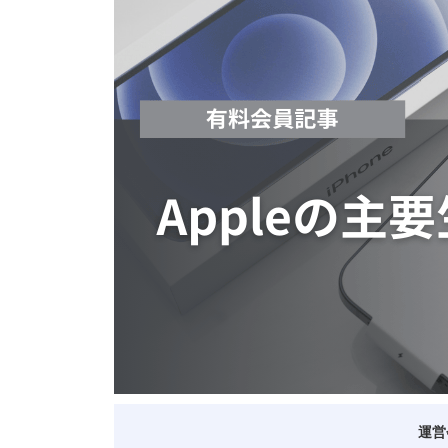
ベトナム進出
会社設立
外資規制
財務・会計
税制
補助金・助成金
ベトナムで働く・仕
運営