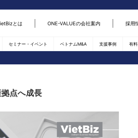
ietBizとは
ONE-VALUEの会社案内
採用
セミナー・イベント
ベトナムM&A
支援事例
有料
ベトナム経済
ベトナム
エネルギー
経済動向
路開拓
ケア
貿易・輸出入
現地
SDGs・ESG
デジ
産拠点へ成長
T
外国直接投資（FDI）
we
新型コロナの影響
SNS
EC