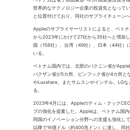
世界的なテクノロジー企業の投資先となってい
と位置付けており、同社のサプライチェーン
Appleのサプライヤーリストによると、ベトナ
から2023年にかけて27社から35社へと増
国（158社）、台湾（49社）、日本（44社
いる。
ベトナム国内では、北部のバクニン省がAppl
バクザン省が5カ所、ビンフック省が4カ所となっ
やLuxshare、またサムスンやインテル、
る。
2023年4月には、Appleのティム・クック
プの強化を提案した。Appleは、ベトナム
同国のイノベーション分野への支援も強化してい
以降で16億ドル（約400兆ドン）に達し、同