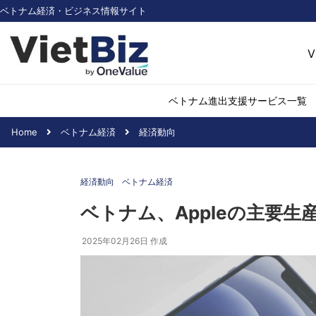
ベトナム経済・ビジネス情報サイト
V
ベトナム進出支援サービス一覧
Home
ベトナム経済
経済動向
ベトナム市場調査
環境・再生可能
経済動向
ベトナム経済
医薬品・ヘルス
日用消費・小売
ベトナム、Appleの主要生
デジタル経済・I
2025年02月26日
作成
不動産・建設
物流・倉庫
アパレル
加工食品
化学・素材