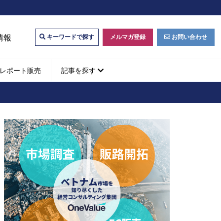
情報
メルマガ登録
お問い合わせ
キーワードで探す
レポート販売
記事を探す
ビジネスマッチング・販
ベトナムM&A
M&A動向
パートナー探索
ベトナム企業買収・出資
タルマーケティング・
b広告