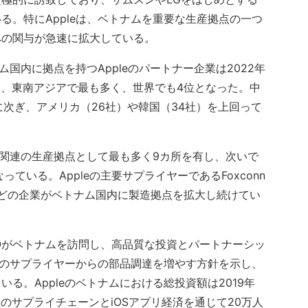
る。特にAppleは、ベトナムを重要な生産拠点の一つ
への関与が急速に拡大している。
ム国内に拠点を持つAppleのパートナー企業は2022年
加し、東南アジアで最も多く、世界でも4位となった。中
）に次ぎ、アメリカ（26社）や韓国（34社）を上回って
e関連の生産拠点として最も多く9カ所を有し、次いで
ている。Appleの主要サプライヤーであるFoxconn
LGなどの企業がベトナム国内に製造拠点を拡大し続けてい
CEOがベトナムを訪問し、高品質な投資とパートナーシッ
国内のサプライヤーからの部品調達を増やす方針を示し、
る。Appleのベトナムにおける総投資額は2019年
社のサプライチェーンとiOSアプリ経済を通じて20万人