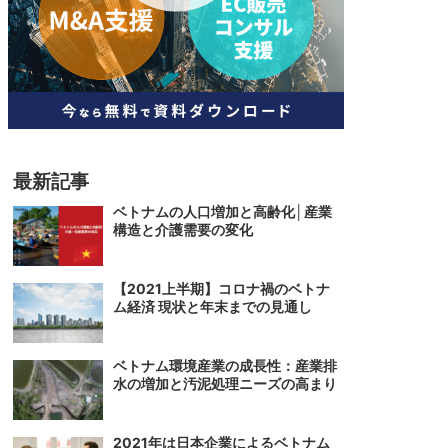
人材
ベトナム一般概況
技能
ベトナムでの生活
人材・エンジニア
文化・社会
政治
最新記事
ベトナムの人口増加と高齢化│産業
構造と介護需要の変化
【2021上半期】コロナ禍のベトナ
ム経済 現状と年末までの見通し
ベトナム環境産業の成長性：産業排
水の増加と汚泥処理ニーズの高まり
2021年は日本企業によるベトナム