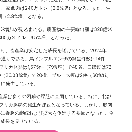
）、家禽肉は240万トン（3.8%増）となる。また、生
億個（2.8%増）となる。
.4%増加が見込まれる。農産物の主要輸出額は328億米
360万米ドル（6.5%増）となった。
り、畜産業は安定した成長を遂げている。2024年
の通りである。鳥インフルエンザの発生件数は14件
リカ豚熱は1,575件（79%増）で48省、口蹄疫は72
件（26.08%増）で20省、ブルース疫は2件（60%減）
省市に発生している。
畜産業は多くの困難や課題に直面している。特に、北部
のアフリカ豚熱の発生が課題となっている。しかし、豚肉
心に養豚の継続および拡大を促進する要因となった。全
な成長を見せている。