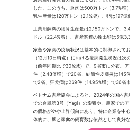
した。このうち、豚肉は500万トン（3.7%増
乳生産量は120万トン（2.1%増）、卵は197
工業用飼料の換算生産量は2,150万トンで、3
ドル（22.4%増）、畜産関連の輸出額は5億3,
家畜や家禽の疫病状況は基本的に制御されてお
（12月10日時点）における疫病発生状況は次
（前年同期比で30%減）で、9省市に分布。アフ
件（2.48倍増）で20省、結節性皮膚炎は145
で2省、狂犬病は269件（14.95%増）で36
ベトナム畜産協会によると、2024年の国内
での台風第3号（Yagi）の影響や、農家で
の価格がやや上昇傾向にあり、特に企業を中
体的に、豚と家禽の飼育数は依然として良好