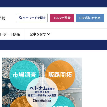
情報
メルマガ登録
お問い合わせ
キーワードで探す
レポート販売
記事を探す
ビジネスマッチング・販
ベトナムM&A
M&A動向
パートナー探索
ベトナム企業買収・出資
タルマーケティング・
b広告