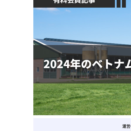
ベトナム進出
会社設立
外資規制
財務・会計
税制
補助金・助成金
ベトナムで働く・仕
運営