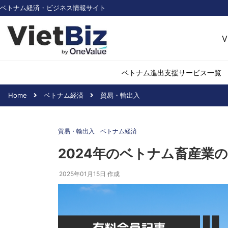
ベトナム経済・ビジネス情報サイト
V
ベトナム進出支援サービス一覧
Home
ベトナム経済
貿易・輸出入
ベトナム市場調査
環境・再生可能
貿易・輸出入
ベトナム経済
医薬品・ヘルス
日用消費・小売
2024年のベトナム畜産業
デジタル経済・I
2025年01月15日
作成
不動産・建設
物流・倉庫
アパレル
加工食品
化学・素材