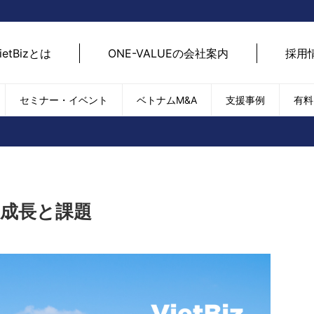
ietBizとは
ONE-VALUEの会社案内
採用
セミナー・イベント
ベトナムM&A
支援事例
有料
ベトナム経済
ベトナム
エネルギー
経済動向
路開拓
ケア
貿易・輸出入
現地
SDGs・ESG
デジ
の成長と課題
T
外国直接投資（FDI）
we
新型コロナの影響
SNS
EC