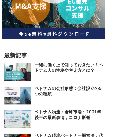
人材
ベトナム一般概況
技能
ベトナムでの生活
人材・エンジニア
文化・社会
政治
最新記事
一緒に働く上で知っておきたい！ベ
トナム人の性格や考え方とは？
ベトナムの会社形態：会社設立の5
つの種類
ベトナム物流・倉庫市場：2021年
後半の最新事情；コロナ影響
ベトナム現地パートナー探索法：代