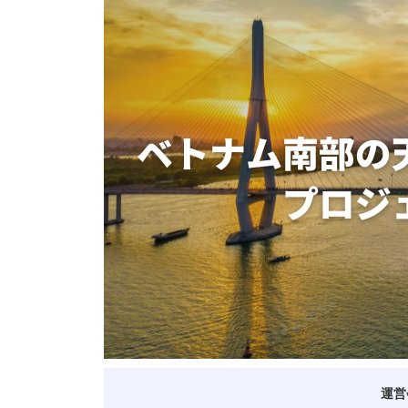
ベトナム進出
会社設立
外資規制
財務・会計
税制
補助金・助成金
ベトナムで働く・仕
運営