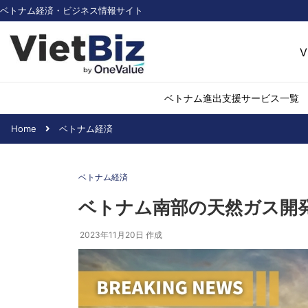
ベトナム経済・ビジネス情報サイト
V
ベトナム進出支援サービス一覧
Home
ベトナム経済
ベトナム市場調査
環境・再生可能
ベトナム経済
医薬品・ヘルス
日用消費・小売
ベトナム南部の天然ガス開
デジタル経済・I
2023年11月20日
作成
不動産・建設
物流・倉庫
アパレル
加工食品
化学・素材