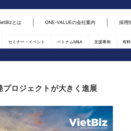
ietBizとは
ONE-VALUEの会社案内
採用
セミナー・イベント
ベトナムM&A
支援事例
有料
ベトナム経済
ベトナム
エネルギー
経済動向
路開拓
ケア
貿易・輸出入
現地
SDGs・ESG
デジ
発プロジェクトが大きく進展
T
外国直接投資（FDI）
we
新型コロナの影響
SNS
EC