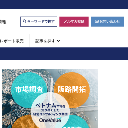
情報
メルマガ登録
お問い合わせ
キーワードで探す
レポート販売
記事を探す
ビジネスマッチング・販
ベトナムM&A
M&A動向
パートナー探索
ベトナム企業買収・出資
タルマーケティング・
b広告