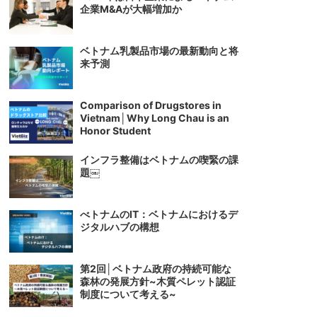
企業M&Aが大幅増加か
ベトナム乳製品市場の最新動向と将
来予測
Comparison of Drugstores in
Vietnam│Why Long Chau is an
Honor Student
インフラ整備はベトナムの喫緊の課
題￼
べトナムのIT：ベトナムにおけるデ
ジタルハブの構想
第2回│ベトナム政府の持続可能な
森林の発展方針~木質ペレット認証
制度について考える~