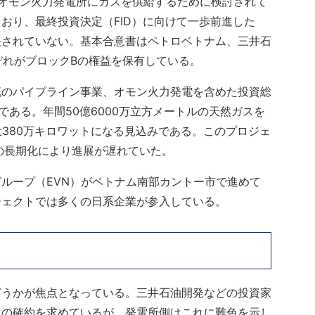
オモン火力発電所にガスを供給するために検討されて
おり、最終投資決定（FID）に向けて一歩前進した
決されていない。基本合意書はペトロベトナム、三井石
ぞれがブロックBの権益を保有している。
流のパイプライン事業、オモン火力発電を含めた投資総
である。年間50億6000万立方メートルの天然ガスを
大380万キロワットになる見込みである。このプロジェ
の長期化により進展が遅れていた。
ループ（EVN）がベトナム南部カントー市で進めて
ジェクトでは多くの日系企業が参入している。
どうかが焦点となっている。三井石油開発などの投資家
れの確約を求めているが、発電所側はこれに難色を示し