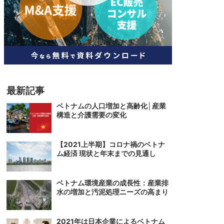
人材
ベトナム一般概況
技能
ベトナムでの生活
人材・エンジニア
文化・社会
政治
最新記事
ベトナムの人口増加と高齢化│産業
構造と介護需要の変化
【2021上半期】コロナ禍のベトナ
ム経済 現状と年末までの見通し
ベトナム環境産業の成長性：産業排
水の増加と汚泥処理ニーズの高まり
2021年は日本企業によるベトナム