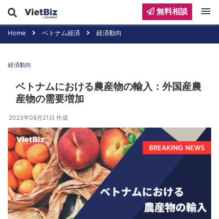
menu
無料相談
Home
ベトナム経済
経済動向
経済動向
ベトナムにおける農産物の輸入：外国産農
産物の需要増加
2023年08月21日
作成