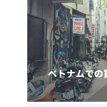
ベトナム進出
会社設立
外資規制
財務・会計
税制
補助金・助成金
ベトナムで働く・仕