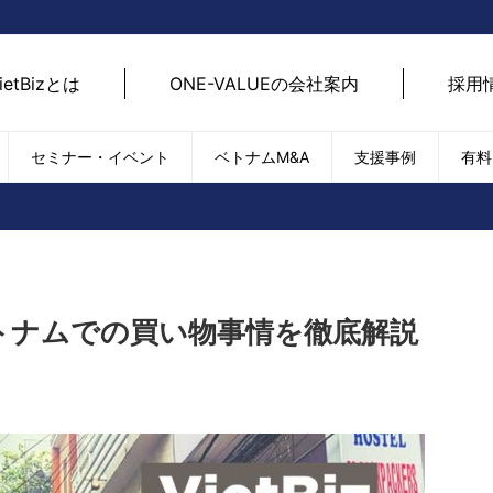
ietBizとは
ONE-VALUEの会社案内
採用
セミナー・イベント
ベトナムM&A
支援事例
有料
ベトナム経済
ベトナム
エネルギー
経済動向
路開拓
ケア
貿易・輸出入
現地
SDGs・ESG
デジ
トナムでの買い物事情を徹底解説
T
外国直接投資（FDI）
we
新型コロナの影響
SNS
EC