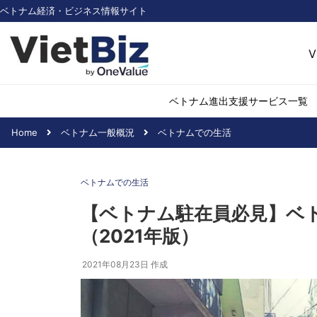
ベトナム経済・ビジネス情報サイト
V
ベトナム進出支援サービス一覧
Home
ベトナム一般概況
ベトナムでの生活
ベトナム市場調査
環境・再生可能
ベトナムでの生活
医薬品・ヘルス
日用消費・小売
【ベトナム駐在員必見】ベ
デジタル経済・I
（2021年版）
不動産・建設
物流・倉庫
2021年08月23日
作成
アパレル
加工食品
化学・素材