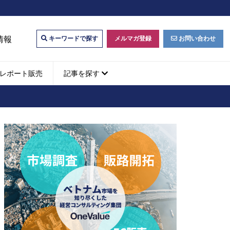
情報
メルマガ登録
お問い合わせ
キーワードで探す
レポート販売
記事を探す
ビジネスマッチング・販
ベトナムM&A
M&A動向
パートナー探索
ベトナム企業買収・出資
タルマーケティング・
b広告