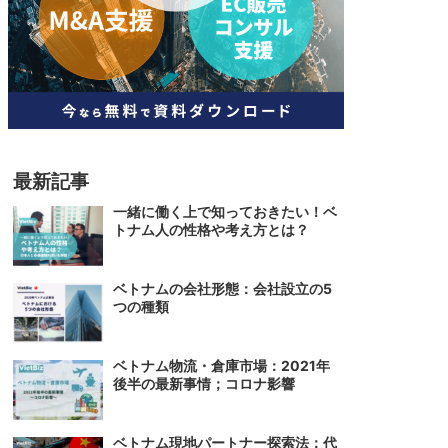
人材
ベトナム一般概況
技能
ベトナムでの生活
人材・エンジニア
文化・社会
政治
最新記事
一緒に働く上で知っておきたい！ベ
トナム人の性格や考え方とは？
ベトナムの会社形態：会社設立の5
つの種類
ベトナム物流・倉庫市場：2021年
後半の最新事情；コロナ影響
ベトナム現地パートナー探索法：代