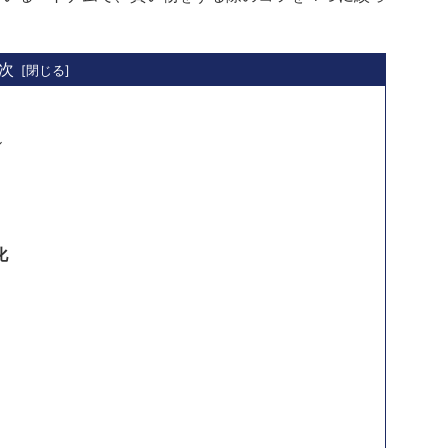
次
ル
化